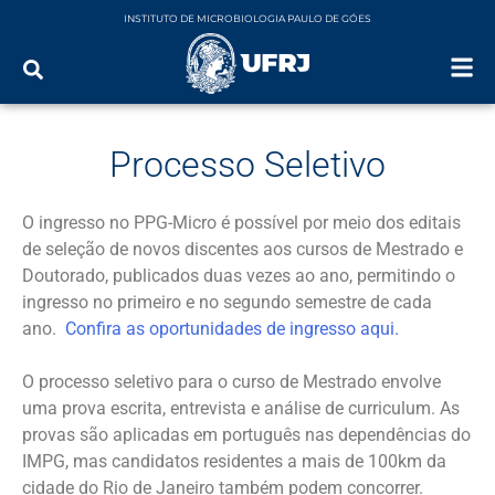
INSTITUTO DE MICROBIOLOGIA PAULO DE GÓES
Processo Seletivo
O ingresso no PPG-Micro é possível por meio dos editais
de seleção de novos discentes aos cursos de Mestrado e
Doutorado, publicados duas vezes ao ano, permitindo o
ingresso no primeiro e no segundo semestre de cada
ano.
Confira as oportunidades de ingresso aqui.
O processo seletivo para o curso de Mestrado envolve
uma prova escrita, entrevista e análise de curriculum. As
provas são aplicadas em português nas dependências do
IMPG, mas candidatos residentes a mais de 100km da
cidade do Rio de Janeiro também podem concorrer.