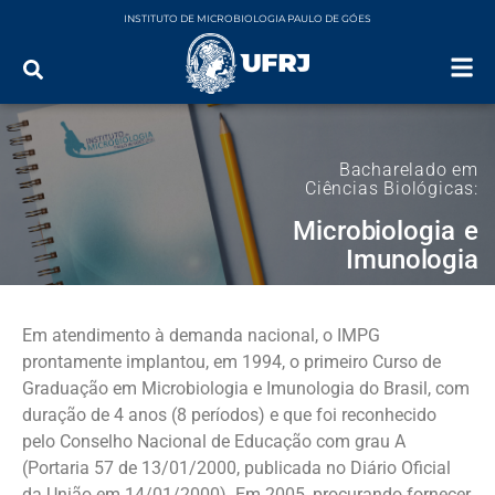
INSTITUTO DE MICROBIOLOGIA PAULO DE GÓES
Bacharelado em
Ciências Biológicas:
Microbiologia e
Imunologia
Em atendimento à demanda nacional, o IMPG
prontamente implantou, em 1994, o primeiro Curso de
Graduação em Microbiologia e Imunologia do Brasil, com
duração de 4 anos (8 períodos) e que foi reconhecido
pelo Conselho Nacional de Educação com grau A
(Portaria 57 de 13/01/2000, publicada no Diário Oficial
da União em 14/01/2000). Em 2005, procurando fornecer