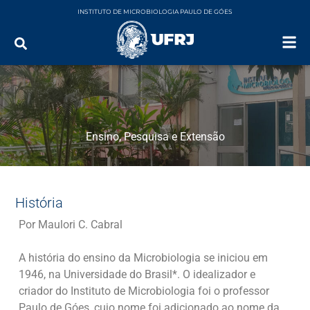
INSTITUTO DE MICROBIOLOGIA PAULO DE GÓES
Ensino, Pesquisa e Extensão
História
Por Maulori C. Cabral
A história do ensino da Microbiologia se iniciou em
1946, na Universidade do Brasil*. O idealizador e
criador do Instituto de Microbiologia foi o professor
Paulo de Góes, cujo nome foi adicionado ao nome da