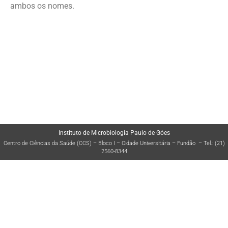
ambos os nomes.
No link abaixo confira a composição de cada estrutura:
Instituto de Microbiologia Paulo de Góes
Centro de Ciências da Saúde (CCS) – Bloco I – Cidade Universitária – Fundão – Tel.: (21)
2560-8344