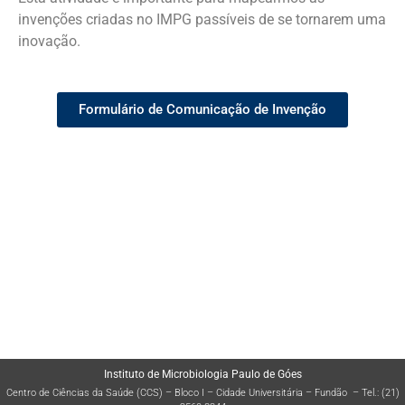
invenções criadas no IMPG passíveis de se tornarem uma
inovação.
Formulário de Comunicação de Invenção
No link abaixo confira a composição de cada estrutura:
Instituto de Microbiologia Paulo de Góes
Centro de Ciências da Saúde (CCS) – Bloco I – Cidade Universitária – Fundão – Tel.: (21)