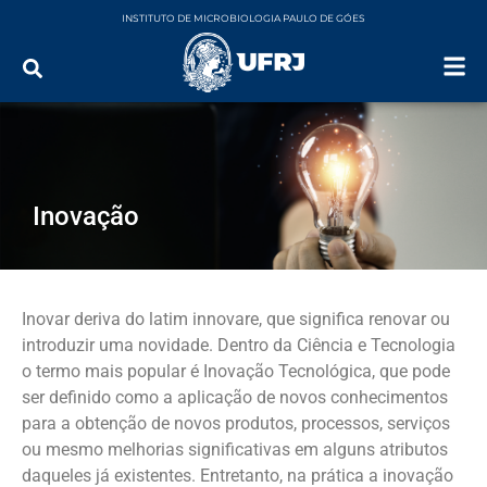
INSTITUTO DE MICROBIOLOGIA PAULO DE GÓES
Inovação
Inovar deriva do latim innovare, que significa renovar ou
introduzir uma novidade. Dentro da Ciência e Tecnologia
o termo mais popular é Inovação Tecnológica, que pode
ser definido como a aplicação de novos conhecimentos
para a obtenção de novos produtos, processos, serviços
ou mesmo melhorias significativas em alguns atributos
daqueles já existentes. Entretanto, na prática a inovação