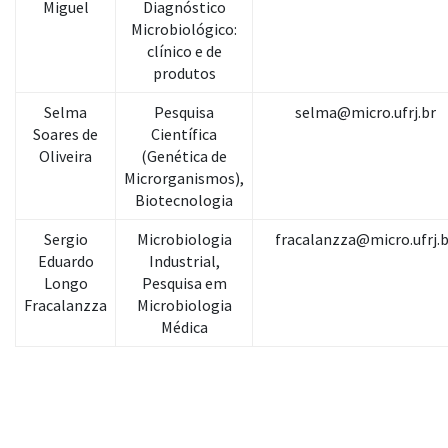
Miguel
Diagnóstico
Microbiológico:
clínico e de
produtos
Selma
Pesquisa
selma@micro.ufrj.br
Soares de
Científica
Oliveira
(Genética de
Microrganismos),
Biotecnologia
Sergio
Microbiologia
fracalanzza@micro.ufrj.b
Eduardo
Industrial,
Longo
Pesquisa em
Fracalanzza
Microbiologia
Médica
No link abaixo confira a composição de cada estrutura: