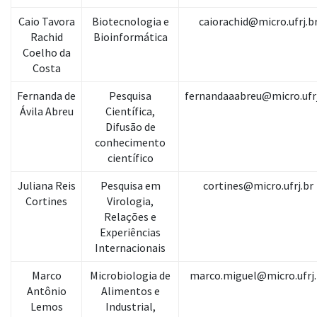
Caio Tavora
Biotecnologia e
caiorachid@micro.ufrj.b
Rachid
Bioinformática
Coelho da
Costa
Fernanda de
Pesquisa
fernandaaabreu@micro.ufrj
Ávila Abreu
Científica,
Difusão de
conhecimento
científico
Juliana Reis
Pesquisa em
cortines@micro.ufrj.br
Cortines
Virologia,
Relações e
Experiências
Internacionais
Marco
Microbiologia de
marco.miguel@micro.ufrj.
Antônio
Alimentos e
Lemos
Industrial,