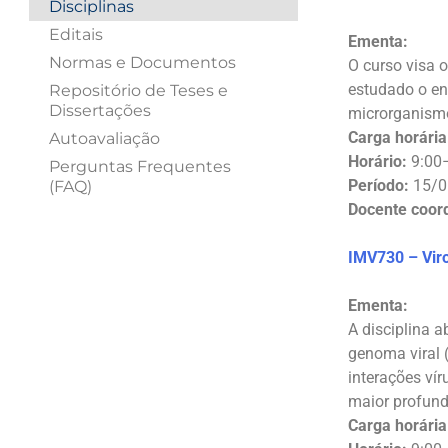
Disciplinas
Editais
Ementa:
Normas e Documentos
O curso visa o
estudado o en
Repositório de Teses e
Dissertações
microrganismo
Carga horária
Autoavaliação
Horário:
9:00
Perguntas Frequentes
Período:
15/0
(FAQ)
Docente coor
IMV730 – Vir
Ementa:
A disciplina 
genoma viral 
interações ví
maior profund
Carga horária