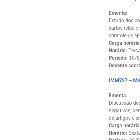
Ementa:
Estudo dos co
surtos relacio
controle de e
Carga horária
Horário:
Terça
Período:
10/0
Docente coor
IMM727 – Mec
Ementa:
Discussão dos
negativas, bem
de artigos cie
Carga horária
Horário:
Sexta