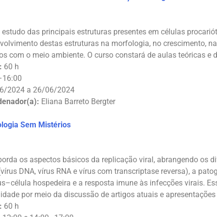
 estudo das principais estruturas presentes em células procarió
volvimento destas estruturas na morfologia, no crescimento, na
s com o meio ambiente. O curso constará de aulas teóricas e 
:
60 h
–16:00
6/2024 a 26/06/2024
denador(a):
Eliana Barreto Bergter
ologia Sem Mistérios
aborda os aspectos básicos da replicação viral, abrangendo os d
(vírus DNA, vírus RNA e vírus com transcriptase reversa), a pat
rus–célula hospedeira e a resposta imune às infecções virais. 
idade por meio da discussão de artigos atuais e apresentações
:
60 h