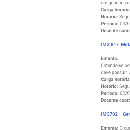
em genética m
Carga horária
Horário:
Segun
Período:
04/0
Docente coor
IMG 817 Meta
Ementa:
Entende-se po
deve possuir.
Carga horária
Horário:
Segun
Período:
02/0
Docente coor
IMG702 – Gené
Ementa:
O cur