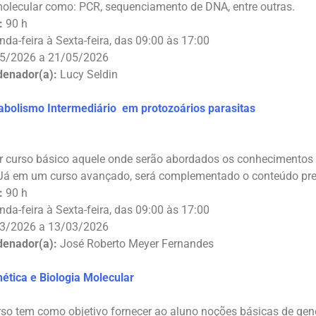
olecular como: PCR, sequenciamento de DNA, entre outras.
:
90 h
da-feira à Sexta-feira, das 09:00 às 17:00
5/2026 a 21/05/2026
denador(a):
Lucy Seldin
bolismo Intermediário em protozoários parasitas
r curso básico aquele onde serão abordados os conhecimentos
 Já em um curso avançado, será complementado o conteúdo pre
:
90 h
da-feira à Sexta-feira, das 09:00 às 17:00
3/2026 a 13/03/2026
denador(a):
José Roberto Meyer Fernandes
tica e Biologia Molecular
so tem como objetivo fornecer ao aluno noções básicas de gen