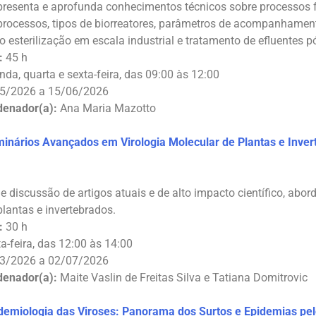
apresenta e aprofunda conhecimentos técnicos sobre processos 
rocessos, tipos de biorreatores, parâmetros de acompanhament
 esterilização em escala industrial e tratamento de efluentes 
:
45 h
da, quarta e sexta-feira, das 09:00 às 12:00
5/2026 a 15/06/2026
denador(a):
Ana Maria Mazotto
inários Avançados em Virologia Molecular de Plantas e Inver
e discussão de artigos atuais e de alto impacto científico, abo
plantas e invertebrados.
:
30 h
a-feira, das 12:00 às 14:00
3/2026 a 02/07/2026
denador(a):
Maite Vaslin de Freitas Silva e Tatiana Domitrovic
demiologia das Viroses: Panorama dos Surtos e Epidemias pe