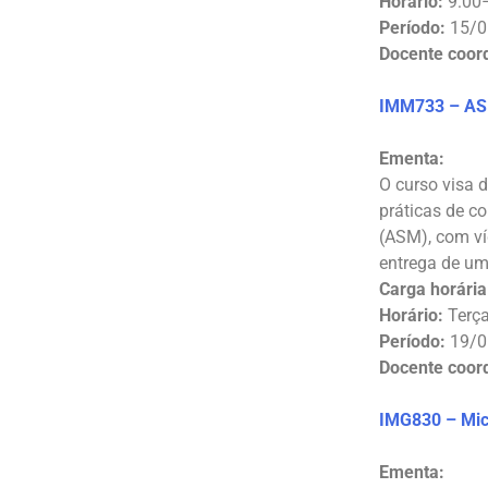
Horário:
9:00–
Período:
15/0
Docente coor
IMM733 – ASM
Ementa:
O curso visa d
práticas de c
(ASM), com ví
entrega de um
Carga horária
Horário:
Terça
Período:
19/0
Docente coor
IMG830 – Micr
Ementa: