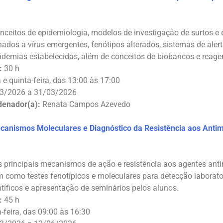
nceitos de epidemiologia, modelos de investigação de surtos e e
nados a vírus emergentes, fenótipos alterados, sistemas de aler
pidemias estabelecidas, além de conceitos de biobancos e reagen
:
30 h
 e quinta-feira, das 13:00 às 17:00
3/2026 a 31/03/2026
denador(a):
Renata Campos Azevedo
anismos Moleculares e Diagnóstico da Resistência aos Antim
 principais mecanismos de ação e resistência aos agentes anti
 como testes fenotípicos e moleculares para detecção laboratori
ntíficos e apresentação de seminários pelos alunos.
:
45 h
-feira, das 09:00 às 16:30