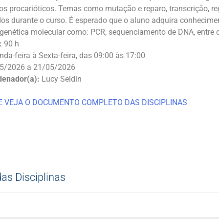
s procarióticos. Temas como mutação e reparo, transcrição, r
os durante o curso. É esperado que o aluno adquira conhecime
 genética molecular como: PCR, sequenciamento de DNA, entre o
:
90 h
da-feira à Sexta-feira, das 09:00 às 17:00
5/2026 a 21/05/2026
denador(a):
Lucy Seldin
 E VEJA O DOCUMENTO COMPLETO DAS DISCIPLINAS
das Disciplinas