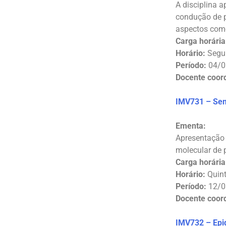
A disciplina 
condução de p
aspectos como
Carga horária
Horário:
Segun
Período:
04/0
Docente coor
IMV731 – Sem
Ementa:
Apresentação 
molecular de 
Carga horária
Horário:
Quint
Período:
12/0
Docente coor
IMV732 – Epi