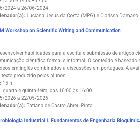
12:00 e 14:00–17:00
6/2024 a 26/06/2024
denador(a):
Luciana Jesus da Costa (MPG) e Clarissa Damaso 
 Workshop on Scientific Writing and Communication
esenvolver habilidades para a escrita e submissão de artigos ci
omunicação científica formal e informal. O conteúdo é baseado 
deos em inglês combinados a discussões em português. A avali
 texto produzido pelos alunos.
:
15 h
, quarta e quinta-feira, das 10:00 às 16:00
5/2026 a 22/05/2026
denador(a):
Tatiana de Castro Abreu Pinto
obiologia Industrial I: Fundamentos de Engenharia Bioquímic