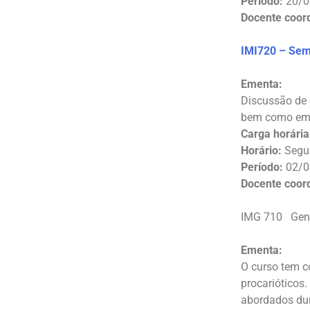
Período:
20/0
Docente coor
IMI720 – Sem
Ementa:
Discussão de 
bem como em 
Carga horária
Horário:
Segun
Período:
02/0
Docente coor
IMG 710 G
Ementa:
O curso tem c
procarióticos
abordados dur