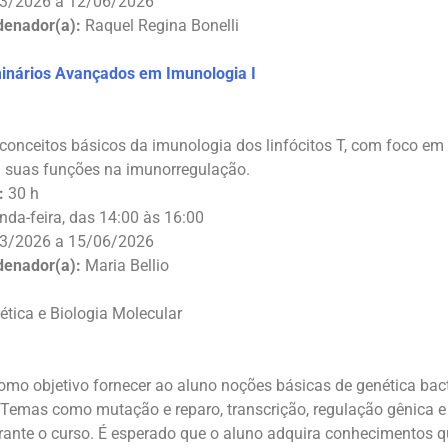
3/2026 a 12/06/2026
denador(a):
Raquel Regina Bonelli
inários Avançados em Imunologia I
conceitos básicos da imunologia dos linfócitos T, com foco em 
suas funções na imunorregulação.
:
30 h
da-feira, das 14:00 às 16:00
3/2026 a 15/06/2026
denador(a):
Maria Bellio
enética e Biologia Molecular
omo objetivo fornecer ao aluno noções básicas de genética ba
. Temas como mutação e reparo, transcrição, regulação gênica 
ante o curso. É esperado que o aluno adquira conhecimentos qu