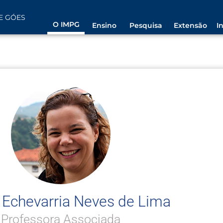
E GÓES
O IMPG
Ensino
Pesquisa
Extensão
I
 Echevarria Neves de Lima
Professora Associada