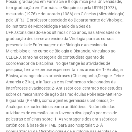
Possui graduação em Farmácia e Bioquimica pela Universidade,
tem graduação em Farmácia e Bioquímica pela UFRN (1973),
mestrado (1976) e doutorado (1986) em Ciências (Microbiologia)
pela UFRJ. É professor associado do Departamento de Virologia,
do Instituto de Microbiologia Paulo de Góes da
UFRJ.Considerado-se os últimos cinco anos, nas atividades de
graduação dedica-se ao ensino da Virologia para os cursos
presenciais de Enfermagem e de Biologia e ao ensino da
Microbiologia, no curso de Biologia a Distancia, vinculado ao
CEDERJ, tanto na categoria de conteudista quanto de
coordenador da Disciplina. No que tange às atividades de
pesquisa, tem a expertise experimental nas áreas de: 1- Virologia
Básica, abrangendo as arboviroses (Chicungunha,Dengue, Febre
Amarela e Zika), a influenza e os fenômenos relacionados às
interferoses e vacinoses; 2- Antissépticos, centrado nos estudos
sobre os mecanismo de ação das moléculas Poli-Hexa-Metileno-
Biguanida (PHMB), como agentes germicidas catiônicos; 3-
Análogos de nucleotídeos como antibióticos. No âmbito das
atividades de extensão, atua fazendo divulgação por meio de
palestras e oficinas sobre: 1- As vantagens dos antissépticos
catiônicos, à base de PHMB, para uso hospitalar; 2- À
popularização da Microbiologia e da Virologia nas escolas de